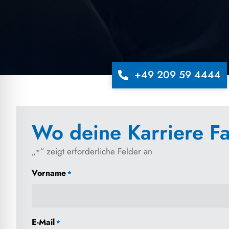
+49 209 59 4444
Wo deine Karriere Fa
„
“ zeigt erforderliche Felder an
*
Vorname
*
E-Mail
*