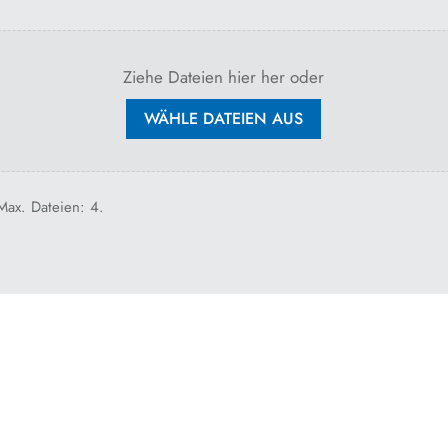
Ziehe Dateien hier her oder
WÄHLE DATEIEN AUS
Max. Dateien: 4.
imme zu, dass meine Angaben und Daten zur Beantwortung meiner Anfrage 
nfo@brune-busse.de
widerrufen.